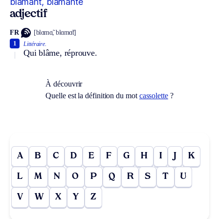
blâmant, blâmante
adjectif
FR
[blɑmɑ̃, blɑmɑ̃t]
1
Littéraire.
Qui blâme, réprouve.
À découvrir
Quelle est la définition du mot
cassolette
?
A
B
C
D
E
F
G
H
I
J
K
L
M
N
O
P
Q
R
S
T
U
V
W
X
Y
Z