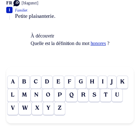
FR
[blagunɛt]
1
Familier.
Petite plaisanterie.
À découvrir
Quelle est la définition du mot
honores
?
A
B
C
D
E
F
G
H
I
J
K
L
M
N
O
P
Q
R
S
T
U
V
W
X
Y
Z