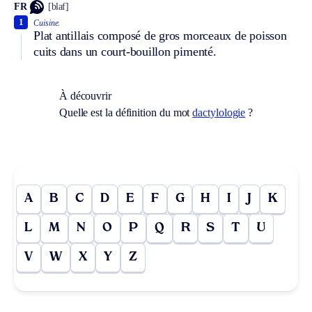
FR
[blaf]
1
Cuisine.
Plat antillais composé de gros morceaux de poisson
cuits dans un court-bouillon pimenté.
À découvrir
Quelle est la définition du mot
dactylologie
?
A
B
C
D
E
F
G
H
I
J
K
L
M
N
O
P
Q
R
S
T
U
V
W
X
Y
Z