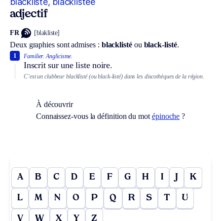
blacklisté, blacklistée
adjectif
FR
[blakliste]
Deux graphies sont admises :
blacklisté
ou
black-listé
.
1
Familier.
Anglicisme.
Inscrit sur une liste noire.
C’est un clubbeur blacklisté (ou black-listé) dans les discothèques de la région.
À découvrir
Connaissez-vous la définition du mot
épinoche
?
A
B
C
D
E
F
G
H
I
J
K
L
M
N
O
P
Q
R
S
T
U
V
W
X
Y
Z