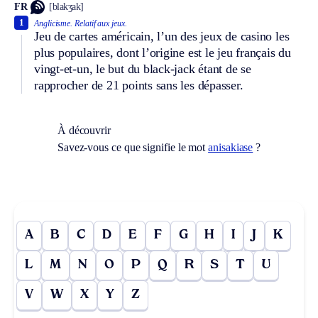
FR
[blakʒak]
1
Anglicisme.
Relatif aux jeux.
Jeu de cartes américain, l’un des jeux de casino les
plus populaires, dont l’origine est le jeu français du
vingt-et-un, le but du black-jack étant de se
rapprocher de 21 points sans les dépasser.
À découvrir
Savez-vous ce que signifie le mot
anisakiase
?
A
B
C
D
E
F
G
H
I
J
K
L
M
N
O
P
Q
R
S
T
U
V
W
X
Y
Z