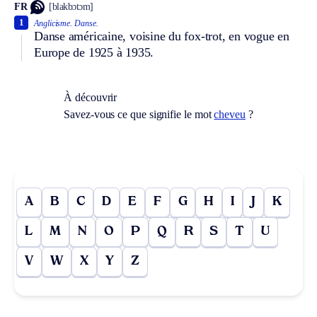
FR
[blakbɔtɔm]
1
Anglicisme.
Danse.
Danse américaine, voisine du fox-trot, en vogue en
Europe de 1925 à 1935.
À découvrir
Savez-vous ce que signifie le mot
cheveu
?
A
B
C
D
E
F
G
H
I
J
K
L
M
N
O
P
Q
R
S
T
U
V
W
X
Y
Z