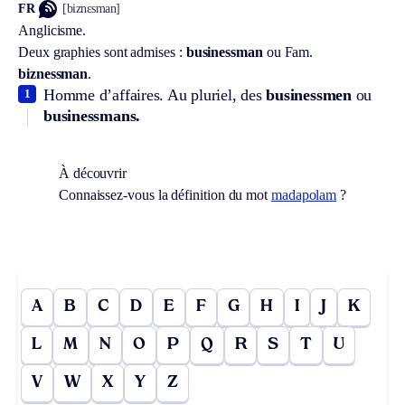
FR
[biznɛsman]
Anglicisme.
Deux graphies sont admises :
businessman
ou
Fam.
biznessman
.
Homme d’affaires. Au pluriel, des
businessmen
ou
1
businessmans.
À découvrir
Connaissez-vous la définition du mot
madapolam
?
A
B
C
D
E
F
G
H
I
J
K
L
M
N
O
P
Q
R
S
T
U
V
W
X
Y
Z