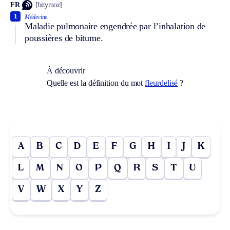
FR
[bitymoz]
1
Médecine.
Maladie pulmonaire engendrée par l’inhalation de
poussières de bitume.
À découvrir
Quelle est la définition du mot
fleurdelisé
?
A
B
C
D
E
F
G
H
I
J
K
L
M
N
O
P
Q
R
S
T
U
V
W
X
Y
Z