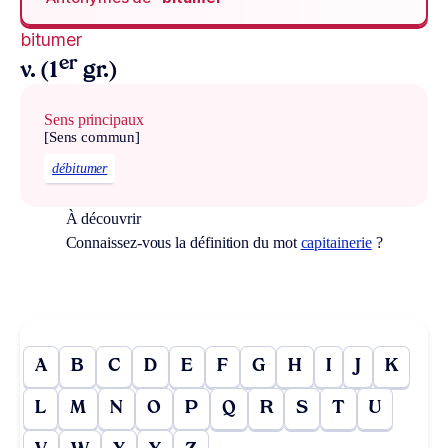
bitumer
er
v. (1
gr.)
Sens principaux
[Sens commun]
débitumer
À découvrir
Connaissez-vous la définition du mot
capitainerie
?
A
B
C
D
E
F
G
H
I
J
K
L
M
N
O
P
Q
R
S
T
U