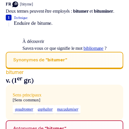
FR
[bityme]
Deux termes peuvent être employés :
bitumer
et
bituminer
.
1
Technique.
Enduire de bitume.
À découvrir
Savez-vous ce que signifie le mot
bibliomane
?
Synonymes de
“bitumer“
bitumer
er
v. (1
gr.)
Sens principaux
[Sens commun]
goudronner
asphalter
macadamiser
Antonymes de
“bitumer“