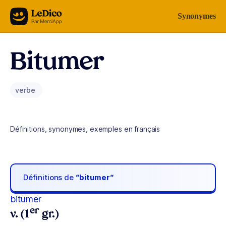
Aller au contenu
Synonymes
Bitumer
verbe
Définitions, synonymes, exemples en français
Définitions de
“bitumer“
bitumer
er
v. (1
gr.)