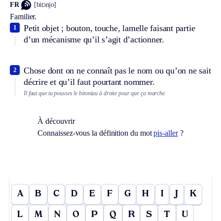
FR
[bitɔnjo]
Familier.
Petit objet ; bouton, touche, lamelle faisant partie
1
d’un mécanisme qu’il s’agit d’actionner.
Chose dont on ne connaît pas le nom ou qu’on ne sait
2
décrire et qu’il faut pourtant nommer.
Il faut que tu pousses le bitoniau à droite pour que ça marche.
À découvrir
Connaissez-vous la définition du mot
pis-aller
?
A
B
C
D
E
F
G
H
I
J
K
L
M
N
O
P
Q
R
S
T
U