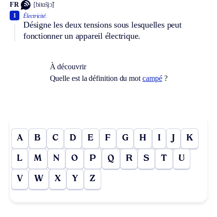
FR
[bitɑ̃sjɔ̃]
1
Électricité.
Désigne les deux tensions sous lesquelles peut
fonctionner un appareil électrique.
À découvrir
Quelle est la définition du mot
campé
?
A
B
C
D
E
F
G
H
I
J
K
L
M
N
O
P
Q
R
S
T
U
V
W
X
Y
Z