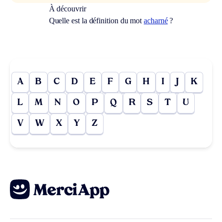
À découvrir
Quelle est la définition du mot
acharné
?
A
B
C
D
E
F
G
H
I
J
K
L
M
N
O
P
Q
R
S
T
U
V
W
X
Y
Z