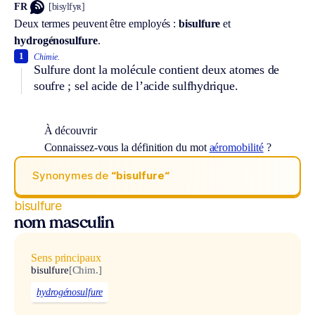
FR
[bisylfyʀ]
Deux termes peuvent être employés :
bisulfure
et
hydrogénosulfure
.
1
Chimie.
Sulfure dont la molécule contient deux atomes de
soufre ; sel acide de l’acide sulfhydrique.
À découvrir
Connaissez-vous la définition du mot
aéromobilité
?
Synonymes de
“bisulfure“
bisulfure
nom masculin
Sens principaux
bisulfure
[Chim.]
hydrogénosulfure