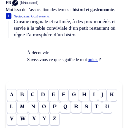
FR
[bistʀɔnɔmi]
Mot issu de l’association des termes :
bistrot
et
gastronomie
.
1
Néologisme.
Gastronomie.
Cuisine originale et raffinée, à des prix modérés et
servie à la table conviviale d’un petit restaurant où
règne l’atmosphère d’un bistrot.
À découvrir
Savez-vous ce que signifie le mot
quick
?
A
B
C
D
E
F
G
H
I
J
K
L
M
N
O
P
Q
R
S
T
U
V
W
X
Y
Z