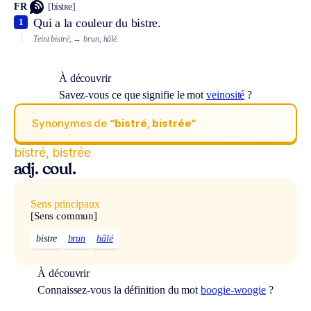
FR
[bistʀe]
Qui a la couleur du bistre.
1
Teint bistré,
→ brun, hâlé.
À découvrir
Savez-vous ce que signifie le mot
veinosité
?
Synonymes de
“bistré, bistrée“
bistré, bistrée
adj. coul.
Sens principaux
[Sens commun]
bistre
brun
hâlé
À découvrir
Connaissez-vous la définition du mot
boogie-woogie
?