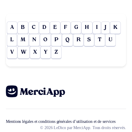
A
B
C
D
E
F
G
H
I
J
K
L
M
N
O
P
Q
R
S
T
U
V
W
X
Y
Z
Mentions légales et conditions générales d’utilisation et de services
© 2026 LeDico par MerciApp. Tous droits réservés.