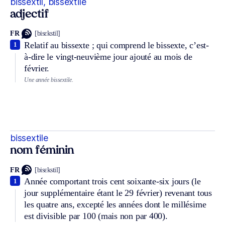
bissextil, bissextile
adjectif
FR
[bisɛkstil]
Relatif au bissexte ; qui comprend le bissexte, c’est-
1
à-dire le vingt-neuvième jour ajouté au mois de
février.
Une année bissextile.
bissextile
nom féminin
FR
[bisɛkstil]
Année comportant trois cent soixante-six jours (le
1
jour supplémentaire étant le 29 février) revenant tous
les quatre ans, excepté les années dont le millésime
est divisible par 100 (mais non par 400).