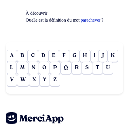
À découvrir
Quelle est la définition du mot
parachever
?
A
B
C
D
E
F
G
H
I
J
K
L
M
N
O
P
Q
R
S
T
U
V
W
X
Y
Z