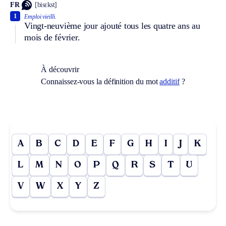
FR
[bisɛkst]
1
Emploi vieilli.
Vingt-neuvième jour ajouté tous les quatre ans au
mois de février.
À découvrir
Connaissez-vous la définition du mot
additif
?
A
B
C
D
E
F
G
H
I
J
K
L
M
N
O
P
Q
R
S
T
U
V
W
X
Y
Z