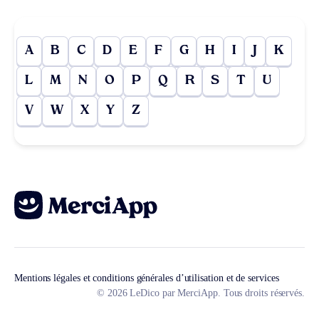
A
B
C
D
E
F
G
H
I
J
K
L
M
N
O
P
Q
R
S
T
U
V
W
X
Y
Z
Mentions légales et conditions générales d’utilisation et de services
© 2026 LeDico par MerciApp. Tous droits réservés.