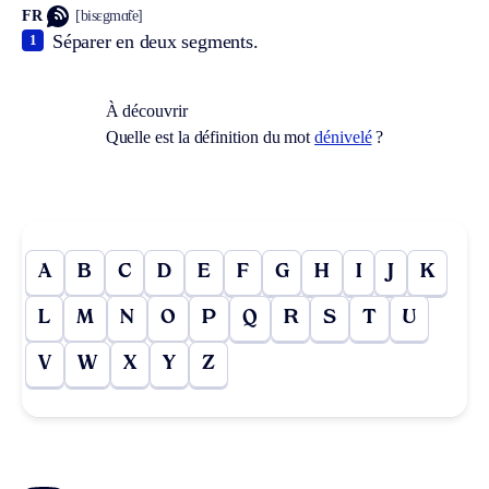
FR
[bisɛgmɑ̃te]
Séparer en deux segments.
1
À découvrir
Quelle est la définition du mot
dénivelé
?
A
B
C
D
E
F
G
H
I
J
K
L
M
N
O
P
Q
R
S
T
U
V
W
X
Y
Z