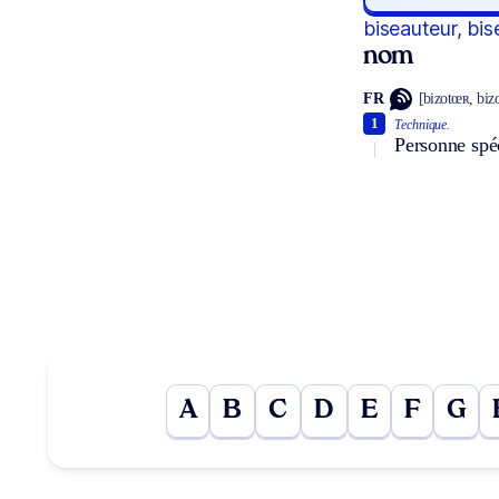
biseauteur, bi
nom
FR
[bizotœʀ, biz
1
Technique.
Personne spéc
A
B
C
D
E
F
G