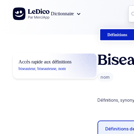
Aller au contenu
Co
Dictionnaire
0
r
Définitions
Bisea
Accès rapide aux définitions
biseauteur, biseauteuse, nom
nom
Définitions, synon
Définitions 