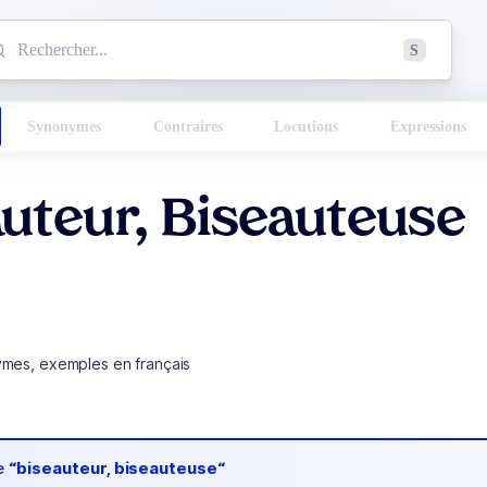
mmencez à chercher un mot dans le dictionnaire :
S
esults found.
Synonymes
Contraires
Locutions
Expressions
uteur, Biseauteuse
ymes, exemples en français
de
“biseauteur, biseauteuse“