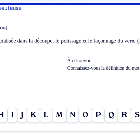
seauteuse
otøz]
ialisée dans la découpe, le polissage et le façonnage du verre (f
À découvrir
Connaissez-vous la définition du mo
H
I
J
K
L
M
N
O
P
Q
R
S