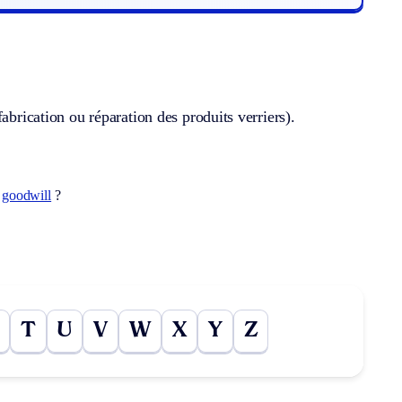
abrication ou réparation des produits verriers).
t
goodwill
?
T
U
V
W
X
Y
Z