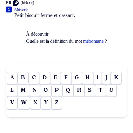
FR
[biskɔtɛ̃]
1
Pâtisserie.
Petit biscuit ferme et cassant.
À découvrir
Quelle est la définition du mot
métromane
?
A
B
C
D
E
F
G
H
I
J
K
L
M
N
O
P
Q
R
S
T
U
V
W
X
Y
Z