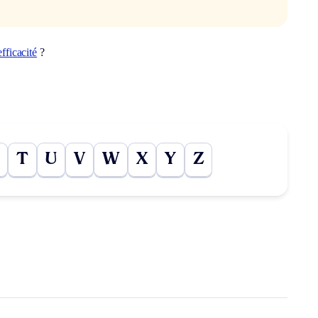
efficacité
?
T
U
V
W
X
Y
Z