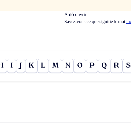
À découvrir
Savez-vous ce que signifie le mot
in
H
I
J
K
L
M
N
O
P
Q
R
S