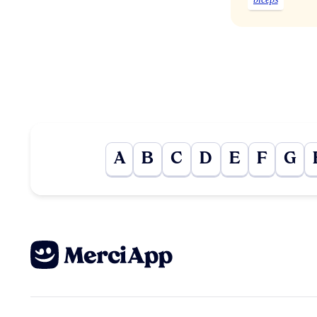
A
B
C
D
E
F
G