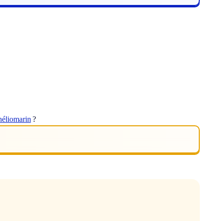
héliomarin
?