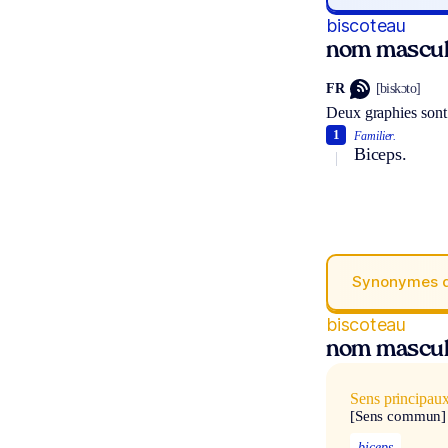
biscoteau
nom mascul
FR
[biskɔto]
Deux graphies sont
1
Familier.
Biceps.
Synonymes 
biscoteau
nom mascul
Sens principau
[Sens commun]
biceps