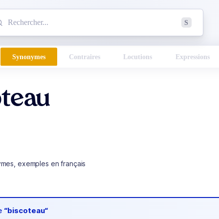
mmencez à chercher un mot dans le dictionnaire :
S
esults found.
Synonymes
Contraires
Locutions
Expressions
oteau
ymes, exemples en français
de
“biscoteau“