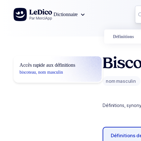
Aller au contenu
Co
Dictionnaire
0
r
Définitions
Bisc
Accès rapide aux définitions
biscoteau, nom masculin
nom masculin
Définitions, synon
Définitions 