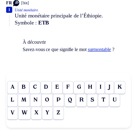
FR
[biʀ]
1
Unité monétaire.
Unité monétaire principale de l’Éthiopie.
Symbole :
ETB
À découvrir
Savez-vous ce que signifie le mot
surmontable
?
A
B
C
D
E
F
G
H
I
J
K
L
M
N
O
P
Q
R
S
T
U
V
W
X
Y
Z