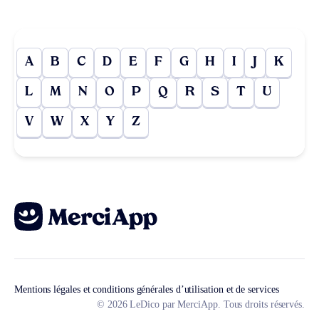
A
B
C
D
E
F
G
H
I
J
K
L
M
N
O
P
Q
R
S
T
U
V
W
X
Y
Z
Mentions légales et conditions générales d’utilisation et de services
© 2026 LeDico par MerciApp. Tous droits réservés.