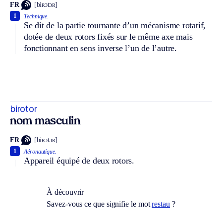
FR
[biʀɔtɔʀ]
1
Technique.
Se dit de la partie tournante d’un mécanisme rotatif,
dotée de deux rotors fixés sur le même axe mais
fonctionnant en sens inverse l’un de l’autre.
birotor
nom masculin
FR
[biʀɔtɔʀ]
1
Aéronautique.
Appareil équipé de deux rotors.
À découvrir
Savez-vous ce que signifie le mot
restau
?