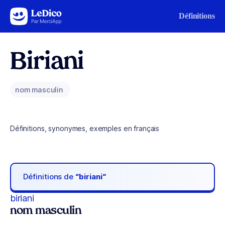
Aller au contenu
Définitions
Biriani
nom masculin
Définitions, synonymes, exemples en français
Définitions de
“biriani“
biriani
nom masculin