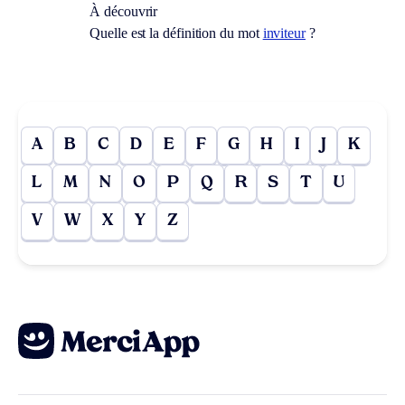
À découvrir
Quelle est la définition du mot
inviteur
?
A
B
C
D
E
F
G
H
I
J
K
L
M
N
O
P
Q
R
S
T
U
V
W
X
Y
Z