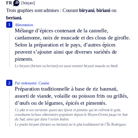
FR
[biʀjani]
Trois graphies sont admises :
Courant
biryani
,
biriani
ou
beriani.
1
Alimentation.
Mélange d’épices contenant de la cannelle,
cardamome, noix de muscade et des clous de girofle.
Selon la préparation et le pays, d’autres épices
peuvent s’ajouter ainsi que diverses variétés de
piments.
Le biryani (biriani ou beriani) est aussi nommé biryani masala en hindi.
2
Par métonymie.
Cuisine.
Préparation traditionnelle à base de riz basmati,
assorti de viande, volaille ou poisson frits ou grillés,
d’œufs ou de légumes, épicés et pimentés.
Ce plat et ses variantes quant aux épices et piments qui en relèvent le goût,
constituent la base alimentaire populaire depuis le Moyen-Orient jusqu’en Asie
du Sud, ainsi que dans l’océan Indien.
Le poulet biryani (biriani ou beriani) est le plat traditionnel de l’Île Rodrigues.