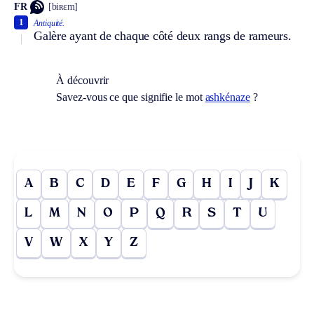
FR
[biʀɛm]
1
Antiquité.
Galère ayant de chaque côté deux rangs de rameurs.
À découvrir
Savez-vous ce que signifie le mot
ashkénaze
?
A
B
C
D
E
F
G
H
I
J
K
L
M
N
O
P
Q
R
S
T
U
V
W
X
Y
Z