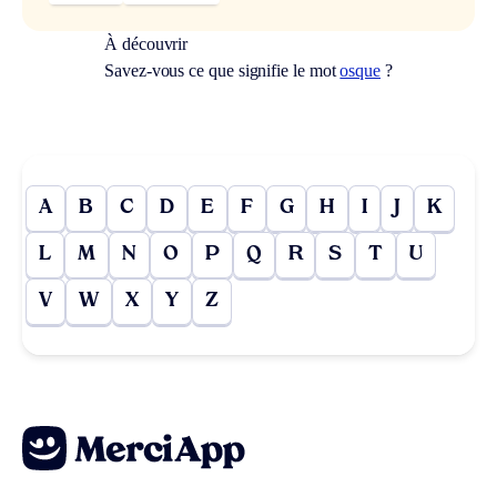
À découvrir
Savez-vous ce que signifie le mot
osque
?
A
B
C
D
E
F
G
H
I
J
K
L
M
N
O
P
Q
R
S
T
U
V
W
X
Y
Z