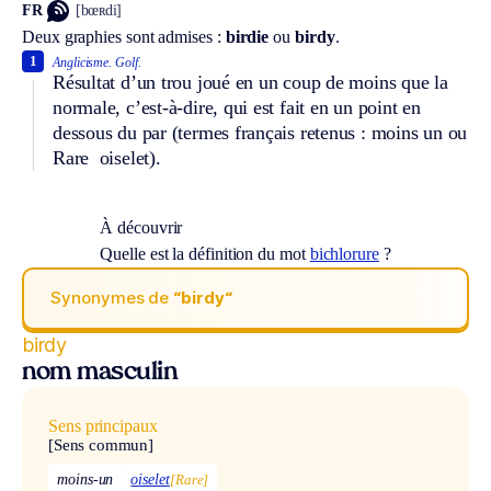
FR
[bœʀdi]
Deux graphies sont admises :
birdie
ou
birdy
.
1
Anglicisme.
Golf.
Résultat d’un trou joué en un coup de moins que la
normale, c’est-à-dire, qui est fait en un point en
dessous du par (termes français retenus : moins un ou
Rare
oiselet).
À découvrir
Quelle est la définition du mot
bichlorure
?
Synonymes de
“birdy“
birdy
nom masculin
Sens principaux
[Sens commun]
moins-un
oiselet
[Rare]