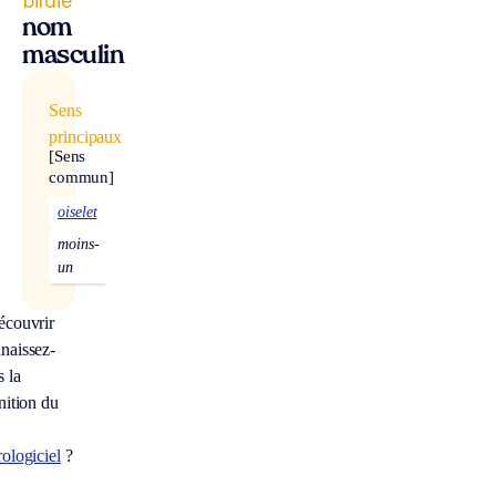
birdie
nom
masculin
Sens
principaux
[Sens
commun]
oiselet
moins-
un
écouvrir
naissez-
 la
nition du
ologiciel
?