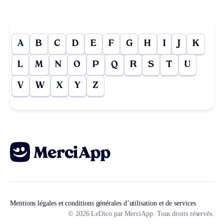
A
B
C
D
E
F
G
H
I
J
K
L
M
N
O
P
Q
R
S
T
U
V
W
X
Y
Z
Mentions légales et conditions générales d’utilisation et de services
© 2026 LeDico par MerciApp. Tous droits réservés.