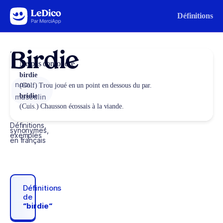
Aller au contenu
Définitions
Birdie
Ne pas confondre
birdie
nom
(Golf) Trou joué en un point en dessous du par.
bridie
masculin
(Cuis.) Chausson écossais à la viande.
Définitions,
synonymes,
exemples
en français
Définitions
de
“birdie“