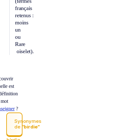
(termes
français
retenus :
moins
un
ou
Rare
oiselet).
couvrir
elle est
définition
 mot
nseigner
?
Synonymes
de
“birdie“