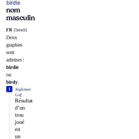
birdie
nom
masculin
FR
[bœʀdi]
Deux
graphies
sont
admises :
birdie
ou
birdy
.
1
Anglicisme.
Golf.
Résultat
d’un
trou
joué
en
un