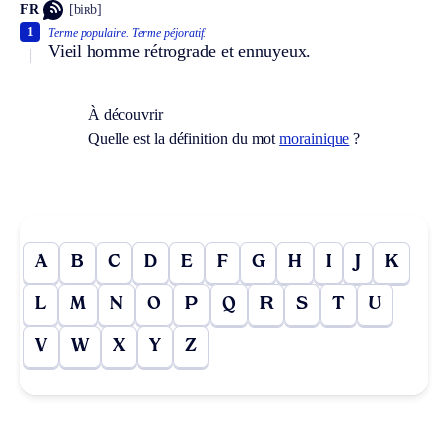
FR
[biʀb]
1
Terme populaire.
Terme péjoratif.
Vieil homme rétrograde et ennuyeux.
À découvrir
Quelle est la définition du mot
morainique
?
A
B
C
D
E
F
G
H
I
J
K
L
M
N
O
P
Q
R
S
T
U
V
W
X
Y
Z