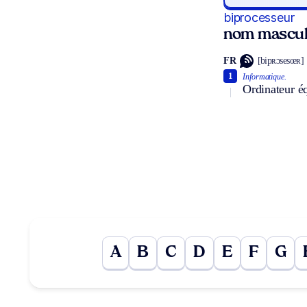
biprocesseur
nom mascul
FR
[bipʀɔsesœʀ]
1
Informatique.
Ordinateur é
A
B
C
D
E
F
G