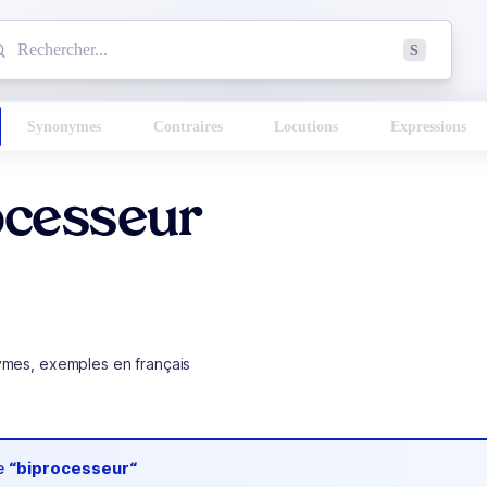
mmencez à chercher un mot dans le dictionnaire :
S
esults found.
Synonymes
Contraires
Locutions
Expressions
ocesseur
ymes, exemples en français
de
“biprocesseur“