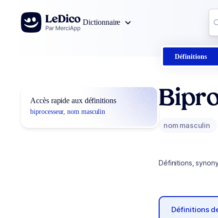
Aller au contenu
Co
Dictionnaire
0
r
Définitions
Bipr
Accès rapide aux définitions
biprocesseur, nom masculin
nom masculin
Définitions, synon
Définitions 