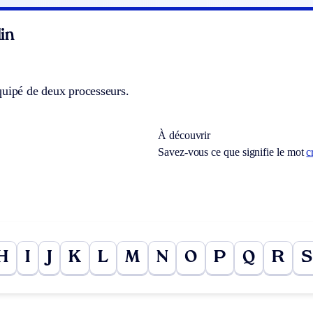
in
quipé de deux processeurs.
À découvrir
Savez-vous ce que signifie le mot
c
H
I
J
K
L
M
N
O
P
Q
R
S