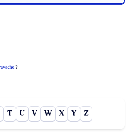
ravache
?
T
U
V
W
X
Y
Z