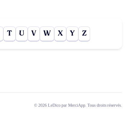
T
U
V
W
X
Y
Z
© 2026 LeDico par MerciApp. Tous droits réservés.