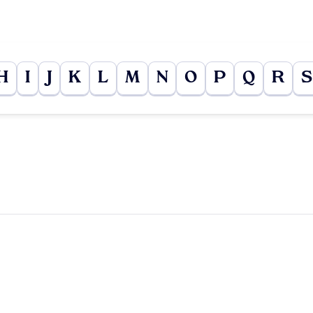
H
I
J
K
L
M
N
O
P
Q
R
S