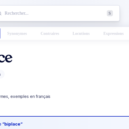
mmencez à chercher un mot dans le dictionnaire :
S
esults found.
Synonymes
Contraires
Locutions
Expressions
ce
m
ymes, exemples en français
de
“biplace“