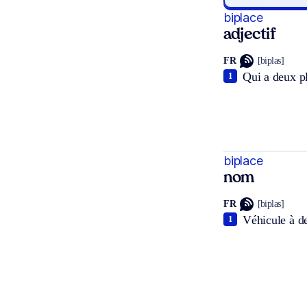
biplace
adjectif
FR
[biplas]
Qui a deux p
1
biplace
nom
FR
[biplas]
Véhicule à de
1