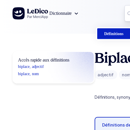
Aller au contenu
Co
Dictionnaire
0
r
Définitions
Bipla
Accès rapide aux définitions
biplace, adjectif
biplace, nom
adjectif
no
Définitions, synon
Définitions 