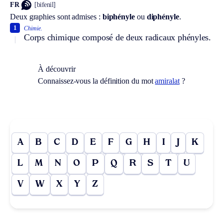
FR
[bifenil]
Deux graphies sont admises :
biphényle
ou
diphényle
.
1
Chimie.
Corps chimique composé de deux radicaux phényles.
À découvrir
Connaissez-vous la définition du mot
amiralat
?
A
B
C
D
E
F
G
H
I
J
K
L
M
N
O
P
Q
R
S
T
U
V
W
X
Y
Z