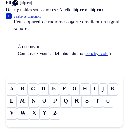
FR
[bipœʀ]
Deux graphies sont admises :
Anglic.
biper
ou
bipeur
.
1
Télécommunications.
Petit appareil de radiomessagerie émettant un signal
sonore.
À découvrir
Connaissez-vous la définition du mot
conchylicole
?
A
B
C
D
E
F
G
H
I
J
K
L
M
N
O
P
Q
R
S
T
U
V
W
X
Y
Z