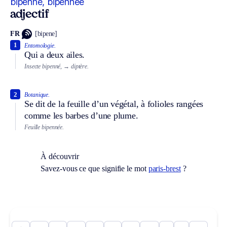
bipenné, bipennée
adjectif
FR
[bipene]
1
Entomologie.
Qui a deux ailes.
Insecte bipenné,
→ diptère.
2
Botanique.
Se dit de la feuille d’un végétal, à folioles rangées
comme les barbes d’une plume.
Feuille bipennée.
À découvrir
Savez-vous ce que signifie le mot
paris-brest
?