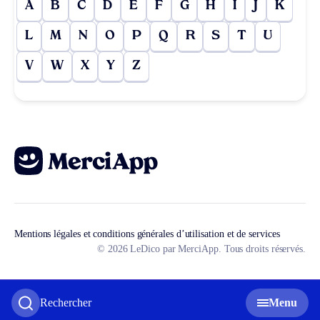
A
B
C
D
E
F
G
H
I
J
K
L
M
N
O
P
Q
R
S
T
U
V
W
X
Y
Z
Mentions légales et conditions générales d’utilisation et de services
© 2026 LeDico par MerciApp. Tous droits réservés.
Rechercher
Menu