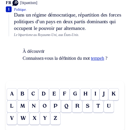
FR
[bipaʀtism]
1
Politique.
Dans un régime démocratique, répartition des forces
politiques d’un pays en deux partis dominants qui
occupent le pouvoir par alternance.
Le bipartisme au Royaume-Uni, aux États-Unis.
À découvrir
Connaissez-vous la définition du mot
tempeh
?
A
B
C
D
E
F
G
H
I
J
K
L
M
N
O
P
Q
R
S
T
U
V
W
X
Y
Z