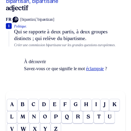
bipartisan, bipartisane
adjectif
FR
[bipaʀtizɑ̃, bipaʀtizan]
1
Politique.
Qui se rapporte à deux partis, à deux groupes
distincts ; qui relève du bipartisme.
Créer une commission bipartisane sur les grandes questions européennes.
À découvrir
Savez-vous ce que signifie le mot
éclampsie
?
A
B
C
D
E
F
G
H
I
J
K
L
M
N
O
P
Q
R
S
T
U
V
W
X
Y
Z