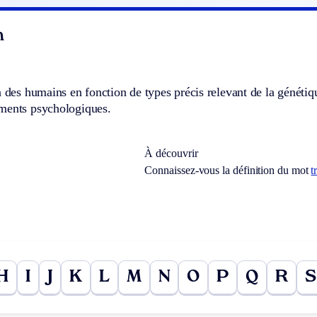
n
n des humains en fonction de types précis relevant de la génétiqu
ments psychologiques.
À découvrir
Connaissez-vous la définition du mot
t
H
I
J
K
L
M
N
O
P
Q
R
S