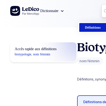
Aller au contenu
Co
Dictionnaire
0
r
Définitions
Bioty
Accès rapide aux définitions
biotypologie, nom féminin
nom féminin
Définitions, synon
Définitions 