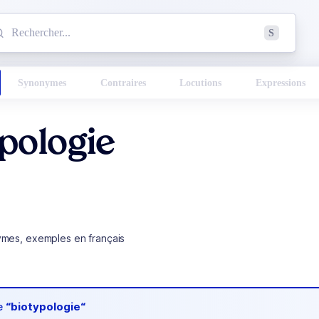
mmencez à chercher un mot dans le dictionnaire :
S
esults found.
Synonymes
Contraires
Locutions
Expressions
pologie
ymes, exemples en français
de
“biotypologie“