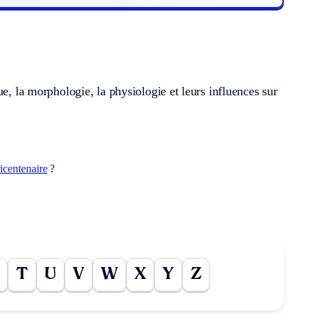
e, la morphologie, la physiologie et leurs influences sur
ricentenaire
?
T
U
V
W
X
Y
Z