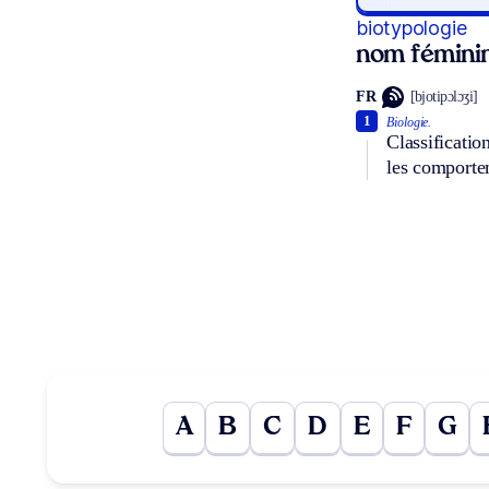
biotypologie
nom fémini
FR
[bjotipɔlɔʒi]
1
Biologie.
Classificatio
les comporte
A
B
C
D
E
F
G