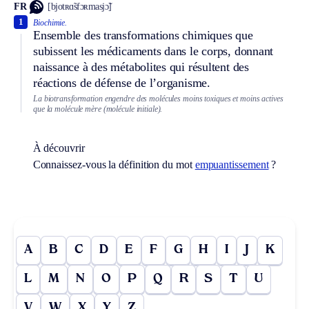
FR
[bjotʀɑ̃sfɔʀmasjɔ̃]
1
Biochimie.
Ensemble des transformations chimiques que
subissent les médicaments dans le corps, donnant
naissance à des métabolites qui résultent des
réactions de défense de l’organisme.
La biotransformation engendre des molécules moins toxiques et moins actives
que la molécule mère (molécule initiale).
À découvrir
Connaissez-vous la définition du mot
empuantissement
?
A
B
C
D
E
F
G
H
I
J
K
L
M
N
O
P
Q
R
S
T
U
V
W
X
Y
Z