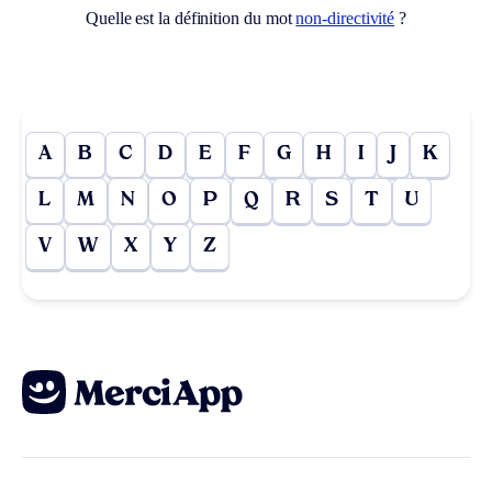
Quelle est la définition du mot
non-directivité
?
A
B
C
D
E
F
G
H
I
J
K
L
M
N
O
P
Q
R
S
T
U
V
W
X
Y
Z