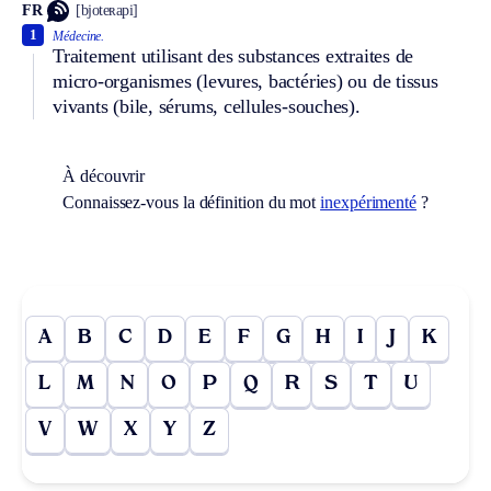
FR
[bjoteʀapi]
1
Médecine.
Traitement utilisant des substances extraites de
micro-organismes (levures, bactéries) ou de tissus
vivants (bile, sérums, cellules-souches).
À découvrir
Connaissez-vous la définition du mot
inexpérimenté
?
A
B
C
D
E
F
G
H
I
J
K
L
M
N
O
P
Q
R
S
T
U
V
W
X
Y
Z