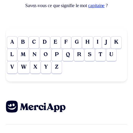
Savez-vous ce que signifie le mot
capitaine
?
A
B
C
D
E
F
G
H
I
J
K
L
M
N
O
P
Q
R
S
T
U
V
W
X
Y
Z