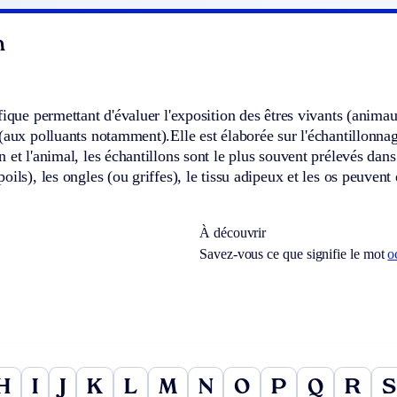
n
fique permettant d'évaluer l'exposition des êtres vivants (anima
(aux polluants notamment).Elle est élaborée sur l'échantillonnage
et l'animal, les échantillons sont le plus souvent prélevés dans le
oils), les ongles (ou griffes), le tissu adipeux et les os peuve
À découvrir
Savez-vous ce que signifie le mot
o
H
I
J
K
L
M
N
O
P
Q
R
S