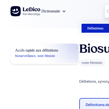
Aller au contenu
Co
Dictionnaire
0
r
Définitions
Biosu
Accès rapide aux définitions
biosurveillance, nom féminin
nom féminin
Définitions, synon
Définitions 