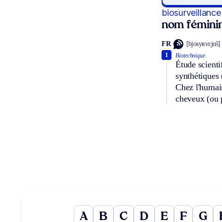
biosurveillance
nom fémini
FR
[bjosyʀvɛjɑ̃s]
1
Biotechnique.
Étude scienti
synthétiques 
Chez l'humain 
cheveux (ou p
A
B
C
D
E
F
G