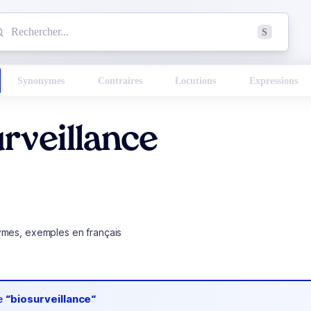
mmencez à chercher un mot dans le dictionnaire :
S
esults found.
Synonymes
Contraires
Locutions
Expressions
rveillance
ymes, exemples en français
de
“biosurveillance“