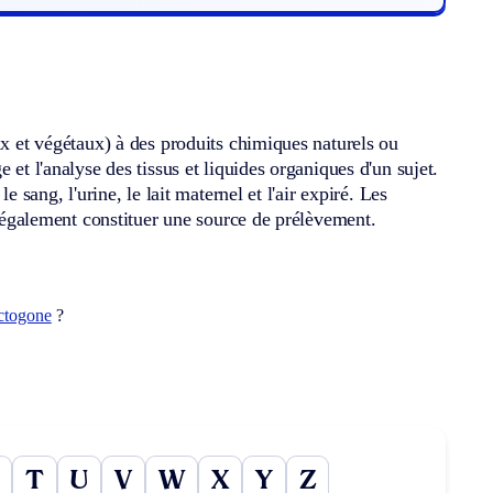
ux et végétaux) à des produits chimiques naturels ou
 et l'analyse des tissus et liquides organiques d'un sujet.
 sang, l'urine, le lait maternel et l'air expiré. Les
nt également constituer une source de prélèvement.
ctogone
?
T
U
V
W
X
Y
Z