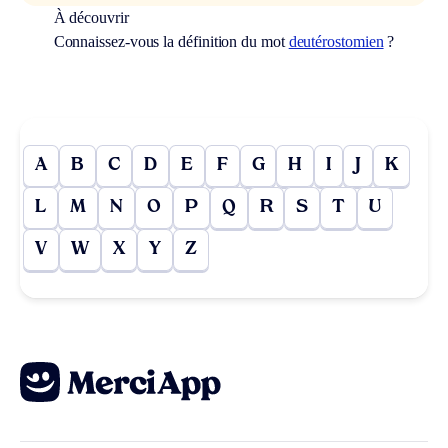
À découvrir
Connaissez-vous la définition du mot
deutérostomien
?
A
B
C
D
E
F
G
H
I
J
K
L
M
N
O
P
Q
R
S
T
U
V
W
X
Y
Z