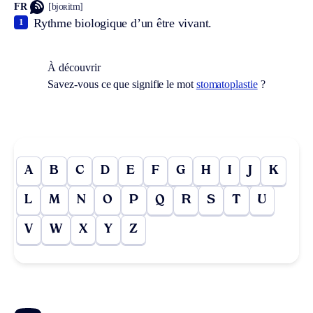
FR
[bjoʀitm]
Rythme biologique d’un être vivant.
1
À découvrir
Savez-vous ce que signifie le mot
stomatoplastie
?
A
B
C
D
E
F
G
H
I
J
K
L
M
N
O
P
Q
R
S
T
U
V
W
X
Y
Z