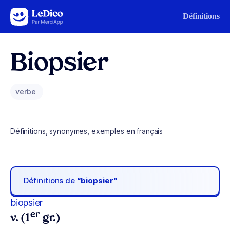
Aller au contenu
Définitions
Biopsier
verbe
Définitions, synonymes, exemples en français
Définitions de
“biopsier“
biopsier
er
v. (1
gr.)