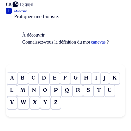
FR
[bjɔpsje]
1
Médecine.
Pratiquer une biopsie.
À découvrir
Connaissez-vous la définition du mot
canevas
?
A
B
C
D
E
F
G
H
I
J
K
L
M
N
O
P
Q
R
S
T
U
V
W
X
Y
Z