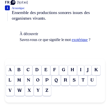
FR
[bjɔfɔni]
1
Acoustique.
Ensemble des productions sonores issues des
organismes vivants.
À découvrir
Savez-vous ce que signifie le mot
exotérique
?
A
B
C
D
E
F
G
H
I
J
K
L
M
N
O
P
Q
R
S
T
U
V
W
X
Y
Z