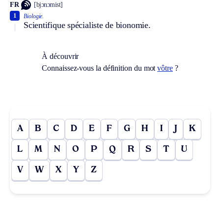
FR
[bjɔnɔmist]
1
Biologie.
Scientifique spécialiste de bionomie.
À découvrir
Connaissez-vous la définition du mot
vôtre
?
A
B
C
D
E
F
G
H
I
J
K
L
M
N
O
P
Q
R
S
T
U
V
W
X
Y
Z