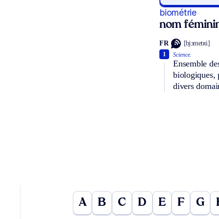
biométrie
nom fémini
FR
[bjɔmetʀi]
1
Science.
Ensemble des 
biologiques, 
divers domai
A
B
C
D
E
F
G