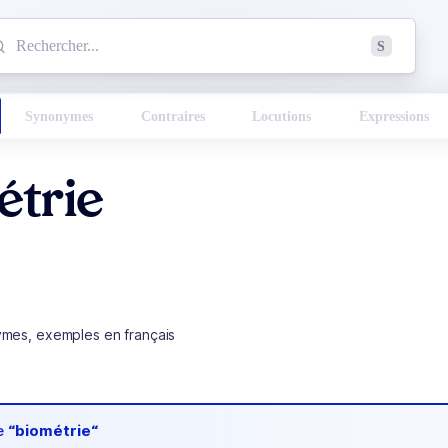
mmencez à chercher un mot dans le dictionnaire :
S
esults found.
Synonymes
Contraires
Locutions
Expressions
étrie
ymes, exemples en français
de
“biométrie“