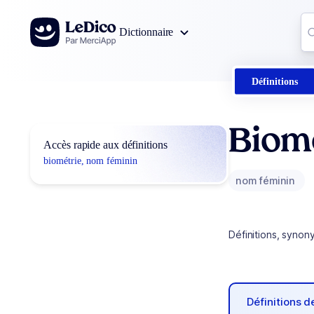
Aller au contenu
Co
Dictionnaire
0
r
Définitions
Biom
Accès rapide aux définitions
biométrie, nom féminin
nom féminin
Définitions, synon
Définitions 