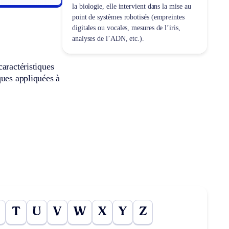
la biologie, elle intervient dans la mise au
point de systèmes robotisés (empreintes
digitales ou vocales, mesures de l’iris,
analyses de l’ADN, etc.).
aractéristiques
ques appliquées à
T
U
V
W
X
Y
Z