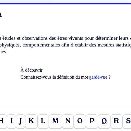
n
études et observations des êtres vivants pour déterminer leurs c
physiques, comportementales afin d’établir des mesures statisti
nes.
À découvrir
Connaissez-vous la définition du mot
garde-vue
?
H
I
J
K
L
M
N
O
P
Q
R
S