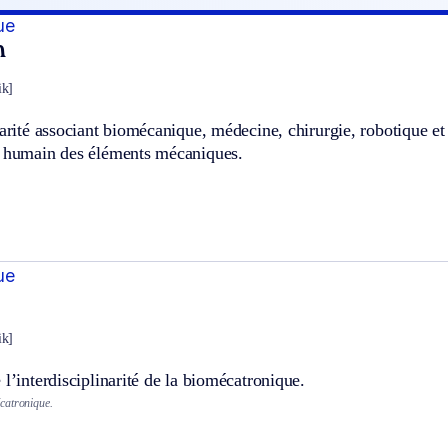
ue
n
ik]
narité associant biomécanique, médecine, chirurgie, robotique et 
s humain des éléments mécaniques.
ue
ik]
 l’interdisciplinarité de la biomécatronique.
catronique.