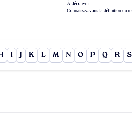
À découvrir
Connaissez-vous la définition du 
H
I
J
K
L
M
N
O
P
Q
R
S