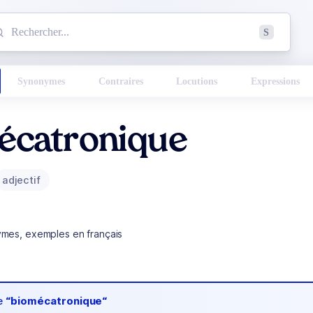
mmencez à chercher un mot dans le dictionnaire :
S
esults found.
Synonymes
Contraires
Locutions
Expressions
écatronique
adjectif
ymes, exemples en français
de
“biomécatronique“