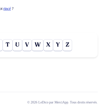
mot
rincé
?
T
U
V
W
X
Y
Z
© 2026 LeDico par MerciApp. Tous droits réservés.