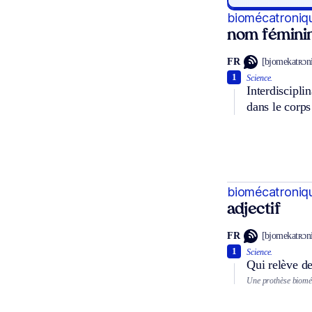
biomécatroniq
nom fémini
FR
[bjomekatʀɔn
1
Science.
Interdiscipli
dans le corp
biomécatroniq
adjectif
FR
[bjomekatʀɔn
1
Science.
Qui relève de
Une prothèse biomé