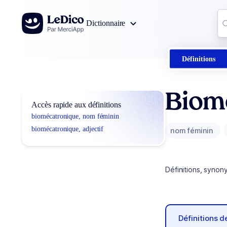
Aller au contenu
Co
Dictionnaire
0
r
Définitions
Biom
Accès rapide aux définitions
biomécatronique, nom féminin
biomécatronique, adjectif
nom féminin
Définitions, synon
Définitions 