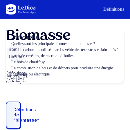
Aller au contenu
Définitions
Biomasse
En savoir plus
Quelles sont les principales formes de la biomasse ?
nom
Les biocarburants utilisés par les véhicules terrestres et fabriqués à
partir de céréales, de sucre ou d’huiles.
féminin
Le bois de chauffage.
La combustion de bois et de déchets pour produire une énergie
Définitions,
thermique ou électrique.
synonymes,
exemples
en français
Définitions
de
“biomasse“