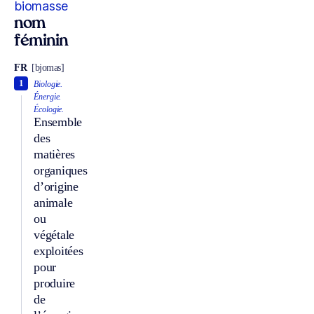
biomasse
nom
féminin
FR
[bjomas]
1
Biologie.
Énergie.
Écologie.
Ensemble
des
matières
organiques
d’origine
animale
ou
végétale
exploitées
pour
produire
de