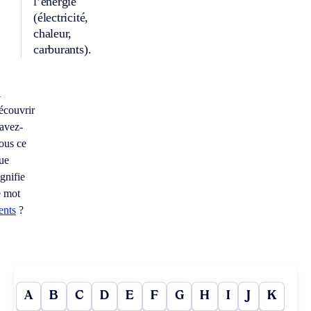
l’énergie
(électricité,
chaleur,
carburants).
À
écouvrir
avez-
ous ce
ue
ignifie
e mot
ents
?
A
B
C
D
E
F
G
H
I
J
K