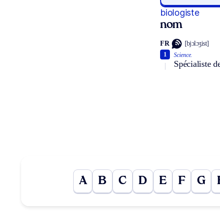
biologiste
nom
FR
[bjɔlɔʒist]
1
Science.
Spécialiste d
A
B
C
D
E
F
G