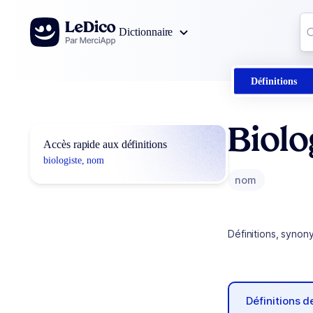
Aller au contenu
Co
Dictionnaire
0
r
Définitions
Biolo
Accès rapide aux définitions
biologiste, nom
nom
Définitions, synon
Définitions 