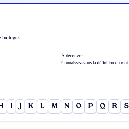
e biologie.
À découvrir
Connaissez-vous la définition du mot
H
I
J
K
L
M
N
O
P
Q
R
S