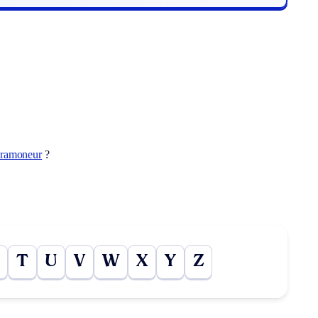
ramoneur
?
T
U
V
W
X
Y
Z