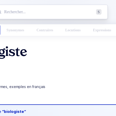
mmencez à chercher un mot dans le dictionnaire :
S
esults found.
Synonymes
Contraires
Locutions
Expressions
giste
ymes, exemples en français
de
“biologiste“